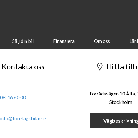
Sälj din bil
Finansiera
Om oss
Län
Kontakta oss
Hitta till 
Förrådsvägen 10 Älta,
08-16 60 00
Stockholm
info@foretagsbilar.se
Vägbeskrivnin