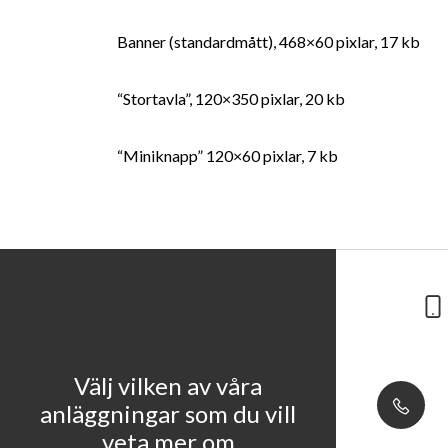
Banner (standardmått), 468×60 pixlar, 17 kb
“Stortavla”, 120×350 pixlar, 20 kb
“Miniknapp” 120×60 pixlar, 7 kb
Välj vilken av våra
anläggningar som du vill
veta mer om