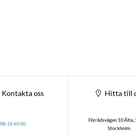
info@foretagsbilar.se
Vägbeskrivnin
Kontakta oss
Hitta till 
Förrådsvägen 10 Älta,
08-16 60 00
Stockholm