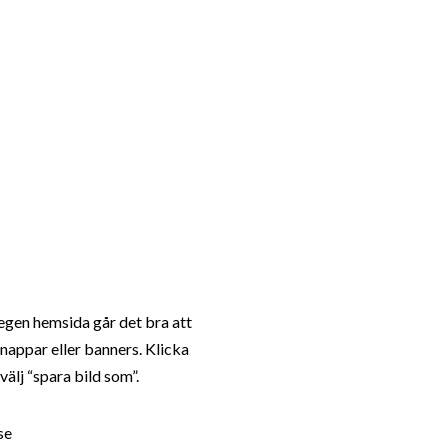
Kontakta oss
Hitta till 
n egen hemsida går det bra att
nappar eller banners. Klicka
lj “spara bild som”.
Förrådsvägen 10 Älta,
08-16 64 00
se
Stockholm