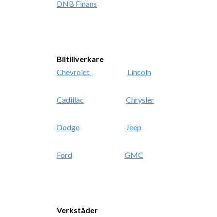
DNB Finans
Biltillverkare
Chevrolet
Lincoln
Cadillac
Chrysler
Dodge
Jeep
Ford
GMC
Verkstäder