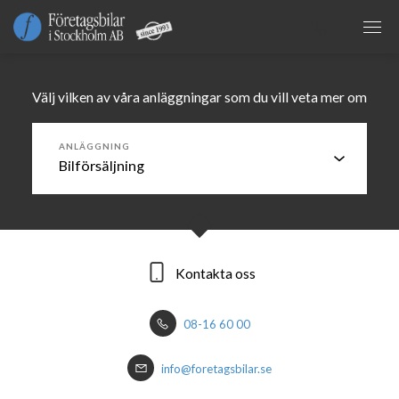
Välj vilken av våra anläggningar som du vill veta mer om
ANLÄGGNING
Kontakta oss
Kontakta oss
08-16 60 00
08-16 64 00
info@foretagsbilar.se
info@foretagsbilar.se