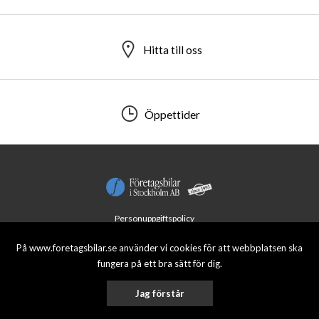
Hitta till oss
Hitta till oss
Öppettider
Öppettider
Personuppgiftspolicy
© 2026 Företagsbilar i Stockholm AB. All rights reserved.
På www.foretagsbilar.se använder vi cookies för att webbplatsen ska
fungera på ett bra sätt för dig.
Jag förstår